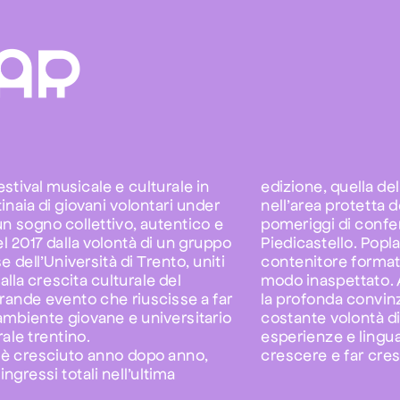
estival musicale e culturale in 
edizione, quella del
naia di giovani volontari under 
nell’area protetta 
un sogno collettivo, autentico e 
pomeriggi di confer
l 2017 dalla volontà di un gruppo 
Piedicastello. Popla
 dell’Università di Trento, uniti 
contenitore format,
alla crescita culturale del 
modo inaspettato. A
grande evento che riuscisse a far 
la profonda convinz
ambiente giovane e universitario 
costante volontà di
con il tessuto socioculturale trentino. 
esperienze e linguag
o è cresciuto anno dopo anno, 
crescere e far cre
ngressi totali nell’ultima 